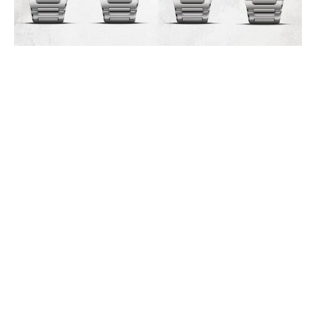
MEISTERSINGER KAENOS:
EXPLORANDO NUEVOS
TERRITORIOS
ABRIL 2025
En su primera participación en Watches and Wonders, el especialista
en relojes de una sola aguja presenta una nueva familia de productos
con un aspecto (…)