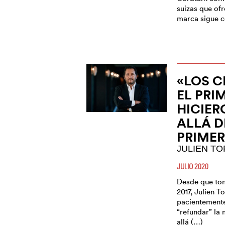
suizas que ofr
marca sigue ce
«LOS C
EL PRI
HICIER
ALLÁ D
PRIME
JULIEN TO
JULIO 2020
Desde que tom
2017, Julien 
pacientemente
“refundar” la 
allá (…)