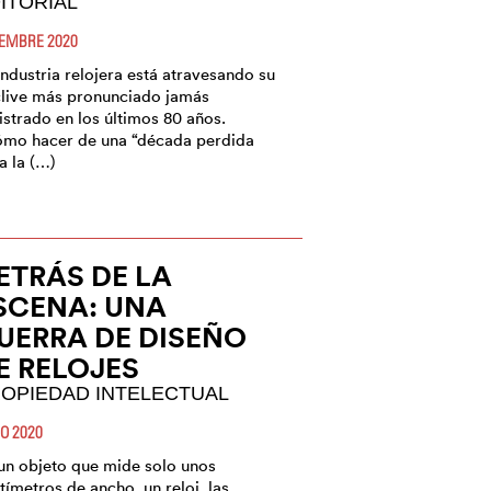
ITORIAL
IEMBRE 2020
industria relojera está atravesando su
live más pronunciado jamás
istrado en los últimos 80 años.
mo hacer de una “década perdida
a la (…)
ETRÁS DE LA
SCENA: UNA
UERRA DE DISEÑO
E RELOJES
OPIEDAD INTELECTUAL
IO 2020
un objeto que mide solo unos
tímetros de ancho, un reloj, las