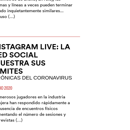
mas y líneas a veces pueden terminar
ndo inquietantemente similares...
luso (…)
NSTAGRAM LIVE: LA
ED SOCIAL
UESTRA SUS
ÍMITES
ÓNICAS DEL CORONAVIRUS
IO 2020
erosos jugadores en la industria
ojera han respondido rápidamente a
ausencia de encuentros físicos
entando el número de sesiones y
revistas (…)