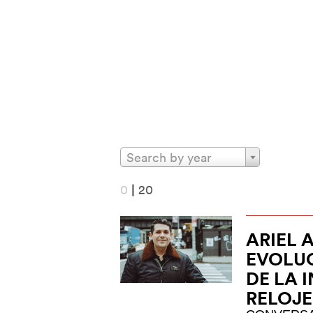
Search by year
0
|
20
ARIEL 
EVOLUC
DE LA 
RELOJ