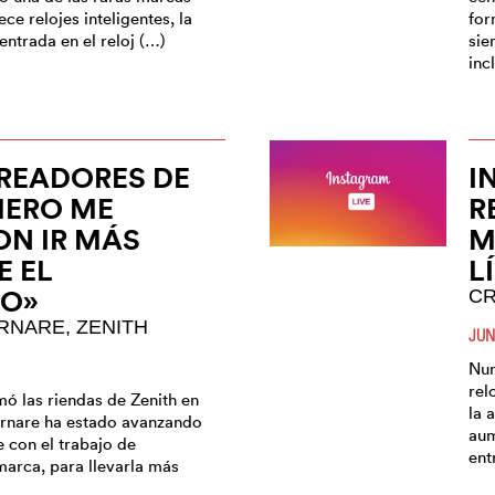
ece relojes inteligentes, la
for
ntrada en el reloj (…)
sie
inc
READORES DE
I
MERO ME
R
ON IR MÁS
M
E EL
L
RO»
CR
RNARE, ZENITH
JUN
Num
rel
ó las riendas de Zenith en
la 
Tornare ha estado avanzando
aum
 con el trabajo de
ent
marca, para llevarla más