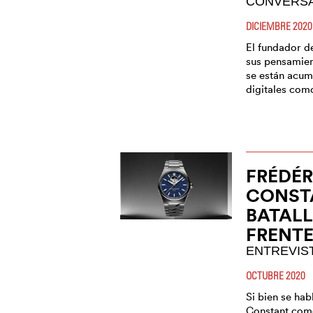
CONVERS
DICIEMBRE 2020
El fundador 
sus pensamien
se están acum
digitales como
FRÉDÉR
CONST
BATAL
FRENT
ENTREVIS
OCTUBRE 2020
Si bien se ha
Constant como