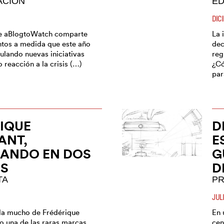
ACIÓN
ED
DIC
de aBlogtoWatch comparte
La 
tos a medida que este año
dec
ulando nuevas iniciativas
reg
 reacción a la crisis (…)
¿Có
par
IQUE
D
ANT,
E
LANDO EN DOS
G
ES
D
TA
PR
JUL
bla mucho de Frédérique
En 
 una de las raras marcas
cen