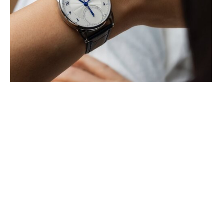
EL CUARTO CRONÓGRAFO
MONOPULSADOR DE DE BETHUNE
SE UNE A LA LÍNEA DB25
ABRIL 2025
El nuevo DB25Vxs reinterpreta una complicación fundamental de la
manufactura. Impulsado por el calibre DB3000, con una rueda de
pilares ultrafina y un (…)