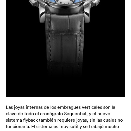
Las joyas internas de los embragues verticales son la
clave de todo el cronógrafo Sequential, y el nuevo
sistema flyback también requiere joyas, sin las cuales no
funcionaría. El sistema es muy sutil y se trabajó mucho