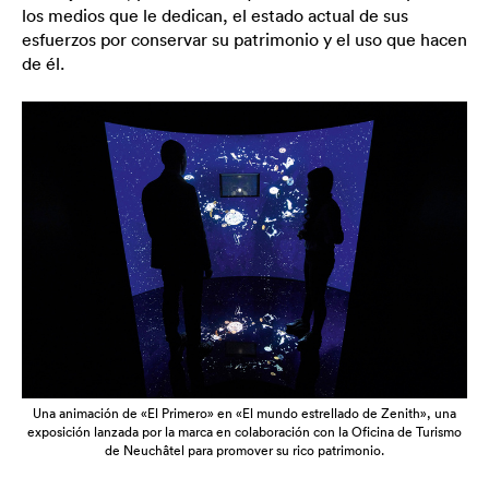
los medios que le dedican, el estado actual de sus
esfuerzos por conservar su patrimonio y el uso que hacen
de él.
Una animación de «El Primero» en «El mundo estrellado de Zenith», una
exposición lanzada por la marca en colaboración con la Oficina de Turismo
de Neuchâtel para promover su rico patrimonio.