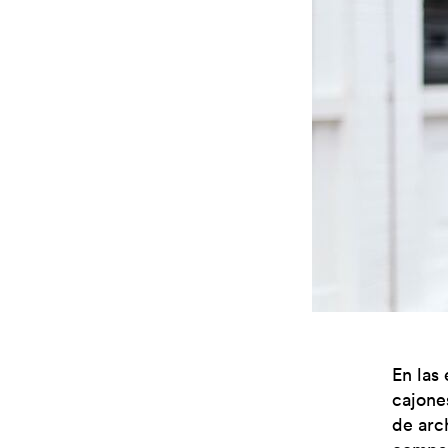
En las 
cajones
de arc