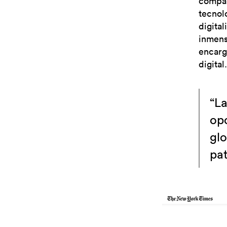
compar
tecnolo
digita
inmens
encarg
digital.
“La
op
glo
pat