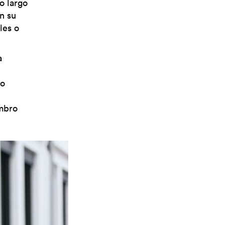
lo largo
n su
les o
a
ro
mbro