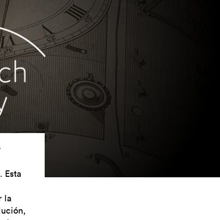
. Esta
 la
lución,