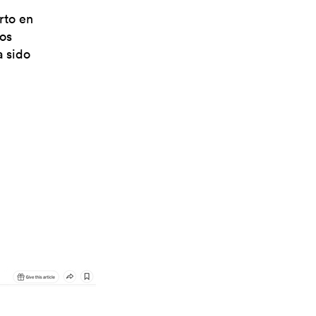
erto en
los
 sido