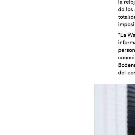
la relo
de los
totalid
imposi
“La Wa
inform
persona
conoci
Bodenm
del co