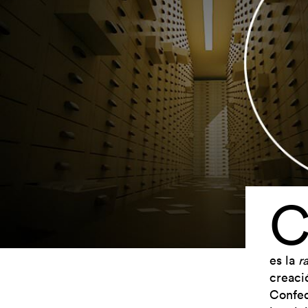
es la
r
creaci
Confed