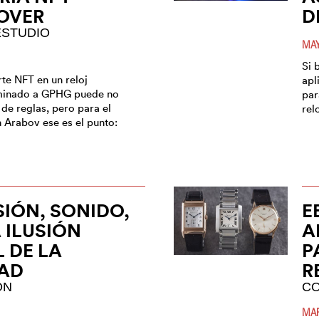
OVER
D
ESTUDIO
MAY
Si 
rte NFT en un reloj
apl
inado a GPHG puede no
par
o de reglas, pero para el
rel
Arabov ese es el punto:
IÓN, SONIDO,
E
A ILUSIÓN
A
L DE LA
P
DAD
R
ÓN
CO
MAR