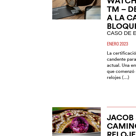
WATCH 
TM – 
A LA C
BLOQU
CASO DE 
ENERO 2023
La certificaci
candente para 
actual. Una e
que comenzó 
relojes (…)
JACOB 
CAMIN
RELOJE