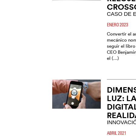
CROSS
CASO DE 
ENERO 2023
Convertir el a
mecánico nom
seguir el libr
CEO Benjamin 
el (…)
DIMENS
LUZ: L
DIGITA
REALI
INNOVACI
ABRIL 2021