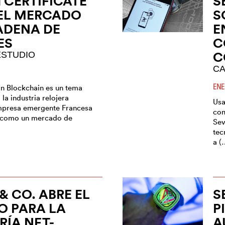
CERTIFICATE
S
DEL MERCADO
S
ADENA DE
E
ES
C
C
ESTUDIO
CA
ENE
ón Blockchain es un tema
la industria relojera
Usa
mpresa emergente Francesa
com
como un mercado de
Sev
tec
a (
& CO. ABRE EL
S
O PARA LA
P
RÍA NFT-
A